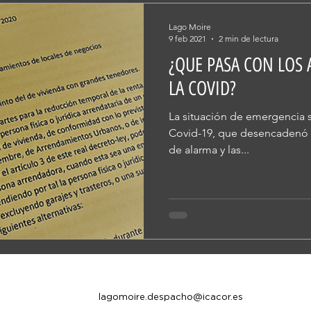
Lago Moire
9 feb 2021
2 min de lectura
¿QUE PASA CON LOS 
LA COVID?
La situación de emergencia s
Covid-19, que desencadenó e
de alarma y las...
lagomoire.despacho@icacor.es